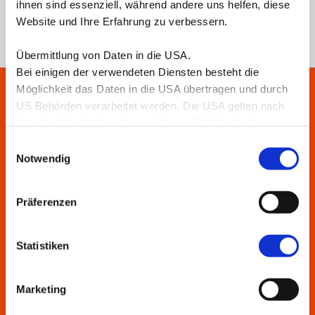
Förderung
ihnen sind essenziell, während andere uns helfen, diese
Website und Ihre Erfahrung zu verbessern.
Übermittlung von Daten in die USA.
Bei einigen der verwendeten Diensten besteht die
Möglichkeit das Daten in die USA übertragen und durch
US Behörden verarbeitet werden. Die USA gelten nach
aktueller Rechtslage als unsicheres Drittland mit
unzureichendem Datenschutzniveau.
Einwilligungsauswahl
Teilnehmerstimmen
Nähere Informationen erhalten Sie in unserer
Notwendig
Datenschutzerklärung
.
Präferenzen
Statistiken
„ATV ist das Beste, was ich nach Abschluss
meiner Promotion bekommen habe.“
Marketing