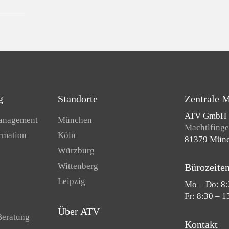
g
Standorte
Zentrale 
ATV GmbH
Management
München
Machtlfinger
ormation
Köln
81379 Mün
Würzburg
Wittenberg
Bürozeite
Leipzig
Mo – Do: 8:
Fr: 8:30 – 1
Über ATV
Beratung
Kontakt