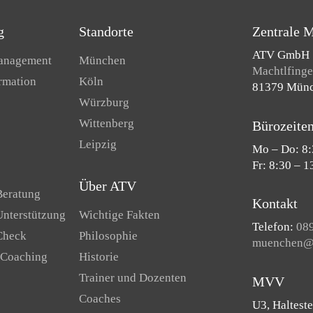
g
Standorte
Zentrale 
ATV GmbH
Management
München
Machtlfinger
ormation
Köln
81379 Mün
Würzburg
Wittenberg
Bürozeite
Leipzig
Mo – Do: 8:
Fr: 8:30 – 1
Über ATV
Beratung
Kontakt
Unterstützung
Wichtige Fakten
Telefon:
089
Check
Philosophie
muenchen@a
 Coaching
Historie
Trainer und Dozenten
MVV
Coaches
U3, Halteste