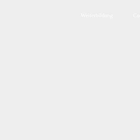
Zum
Inhalt
Weiterbildung
Co
springen