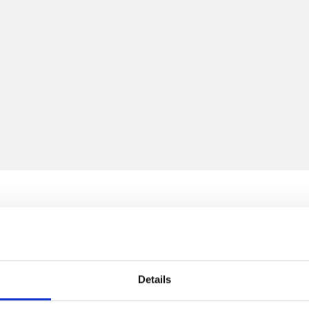
D
Bi
(c
Details
U
en Bereichen