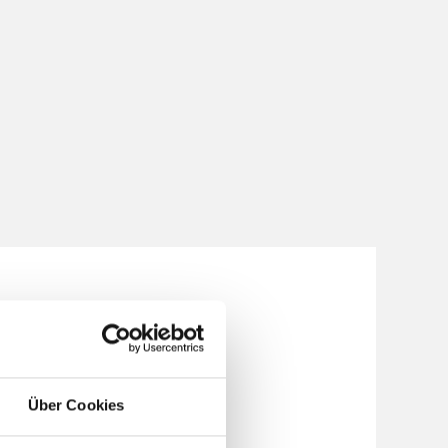
AUER
s zu 6 Monate (120 Tage)
a. 1056 UE á 45 Min)
Über Cookies
NTERRICHTSZEITEN