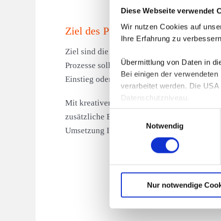
Diese Webseite verwendet 
Wir nutzen Cookies auf unser
Ziel des Programms
Ihre Erfahrung zu verbessern
Ziel sind die intensive Beratung und Betreuu
Übermittlung von Daten in d
Prozesse sollen angeregt und in konkrete Ar
Bei einigen der verwendeten
Einstieg oder Wiedereinstieg in das Berufsl
verarbeitet werden. Die USA 
Datenschutzniveau.
Mit kreativen Methoden erarbeiten wir gemei
Nähere Informationen erhalte
Einwilligungsauswahl
zusätzliche Erweiterung Ihrer Schlüsselquali
Notwendig
Umsetzung Ihrer Ziele.
Nur notwendige Cook