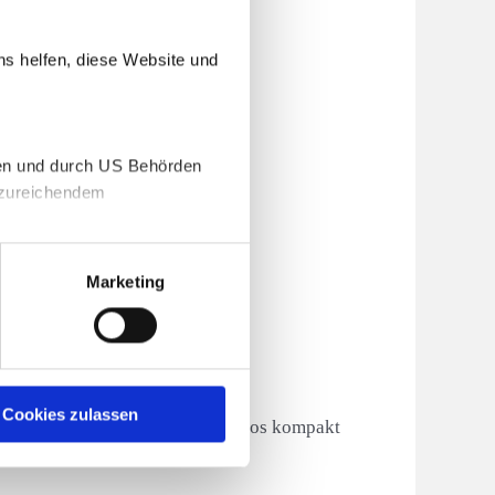
llzeit:
ns helfen, diese Website und
. – Fr. 8:30 Uhr – 16:15 Uhr
ilzeit:
dividuell nach Vereinbarung
gen und durch US Behörden
unzureichendem
ONTAKT
ünchen
l.:
089 54 70 340
Marketing
pectrum@atv-seminare.de
ownload
Cookies zulassen
er finden Sie alle relevanten Infos kompakt
 einem Folder.