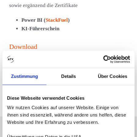
sowie ergänzend die Zertifikate
Power BI (
StackFuel
)
KI-Führerschein
Download
Hier finden Sie alle relevanten Infos kompakt in einem
Folder.
Zustimmung
Details
Über Cookies
> Download-Flyer:
ATV-Flyer_Digital
Transformation Management
Diese Webseite verwendet Cookies
Wir nutzen Cookies auf unserer Website. Einige von
ihnen sind essenziell, während andere uns helfen, diese
Website und Ihre Erfahrung zu verbessern.
Übermittlung von Daten in die USA.