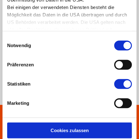
Seminarinhalte
Bei einigen der verwendeten Diensten besteht die
Möglichkeit das Daten in die USA übertragen und durch
Unser Fachtrainer-Team
US Behörden verarbeitet werden. Die USA gelten nach
aktueller Rechtslage als unsicheres Drittland mit
Allgemeine Informationen
unzureichendem Datenschutzniveau.
Einwilligungsauswahl
Nähere Informationen erhalten Sie in unserer
Notwendig
Datenschutzerklärung
.
Zertifizierung (AZAV)
Präferenzen
Förderung
Statistiken
Marketing
Cookies zulassen