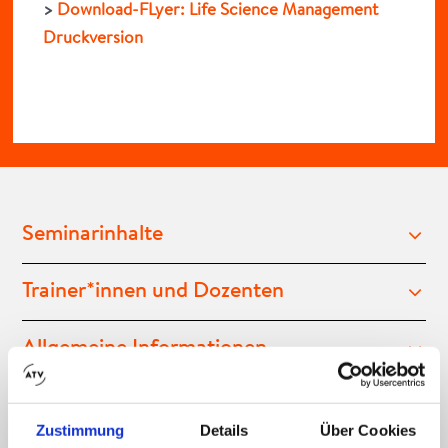
>
Download-FLyer: Life Science Management
Druckversion
Seminarinhalte
Trainer*innen und Dozenten
Allgemeine Informationen
Zertifizierung (AZAV) und
Förderung
Zustimmung
Details
Über Cookies