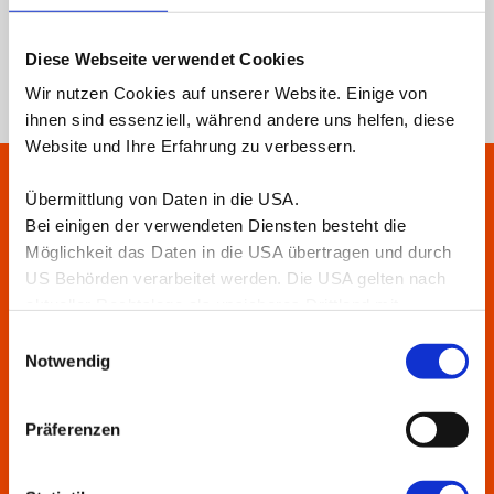
Förderung
Diese Webseite verwendet Cookies
Wir nutzen Cookies auf unserer Website. Einige von
ihnen sind essenziell, während andere uns helfen, diese
Website und Ihre Erfahrung zu verbessern.
Übermittlung von Daten in die USA.
Bei einigen der verwendeten Diensten besteht die
Möglichkeit das Daten in die USA übertragen und durch
Teilnehmerstimmen
US Behörden verarbeitet werden. Die USA gelten nach
aktueller Rechtslage als unsicheres Drittland mit
unzureichendem Datenschutzniveau.
Einwilligungsauswahl
Nähere Informationen erhalten Sie in unserer
Notwendig
Datenschutzerklärung
.
Präferenzen
„ATV ist das Beste, was ich nach Abschluss
meiner Promotion bekommen habe.“