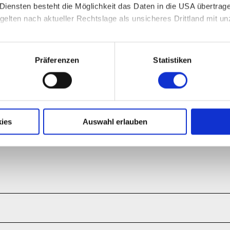
 Diensten besteht die Möglichkeit das Daten in die USA übertra
>
Downlo
gelten nach aktueller Rechtslage als unsicheres Drittland mit 
Druckver
n Sie in unserer
Datenschutzerklärung
.
Präferenzen
Statistiken
ies
Auswahl erlauben