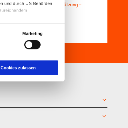
gen und durch US Behörden
ad-Flyer Coching und Unterstützung –
unzureichendem
sion – farbsparend
Marketing
Cookies zulassen