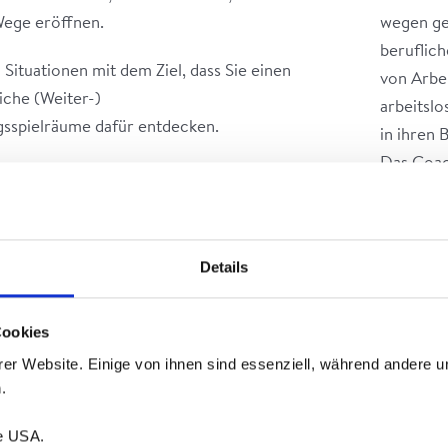
Wege eröffnen.
wegen ge
beruflic
Situationen mit dem Ziel, dass Sie einen
von Arbei
liche (Weiter-)
arbeitslo
sspielräume dafür entdecken.
in ihren 
Das Coach
eiwilligkeit bilden das Fundament unseres
physisch
nis- und lösungsorientierten Prozess
Einschrä
rer aktuellen gesundheitlichen Situation –
nd rücken Ihre Anliegen, Wünsche und Ziele in
Details
Downl
Cookies
Hier find
rfolgsstrategie,unterstützen Sie bei Ihren
einem Fo
ie bei Ihren Schritten auf dem Weg in Ihre
er Website. Einige von ihnen sind essenziell, während andere u
.
>
Downlo
ie USA.
Version 