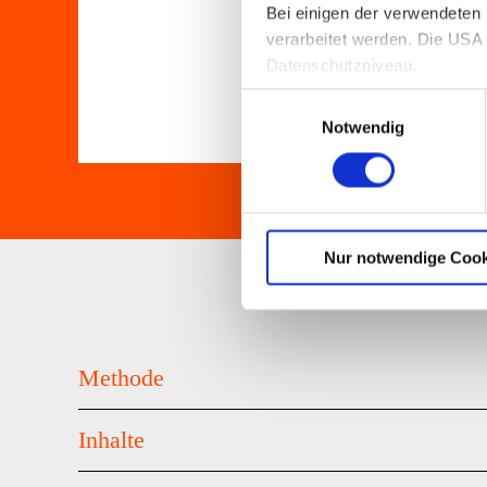
Bei einigen der verwendeten
verarbeitet werden. Die USA 
Datenschutzniveau.
Nähere Informationen erhalte
Einwilligungsauswahl
Notwendig
Nur notwendige Cook
Methode
Inhalte