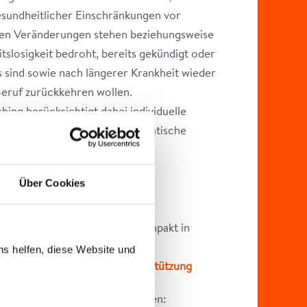
sundheitlicher Einschränkungen vor
hen Veränderungen stehen beziehungsweise
tslosigkeit bedroht, bereits gekündigt oder
s sind sowie nach längerer Krankheit wieder
Beruf zurückkehren wollen.
ing berücksichtigt dabei individuelle
e, psychische oder psychosomatische
nkungen.
Über Cookies
oad
en Sie alle relevanten Infos kompakt in
lder.
ns helfen, diese Website und
ad-Flyer Coaching und Unterstützung
zum Ausdrucken und Farbesparen: