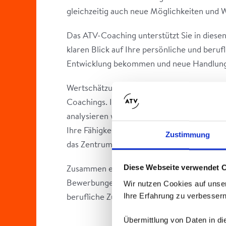
gleichzeitig auch neue Möglichkeiten und 
Das ATV-Coaching unterstützt Sie in diesen 
klaren Blick auf Ihre persönliche und beruf
Entwicklung bekommen und neue Handlung
Wertschätzung, Vertrauen, Offenheit und Fr
Coachings. In einem professionellen, ergeb
analysieren wir – unter Berücksichtigung Ih
Ihre Fähigkeiten, Stärken und Potenziale u
Zustimmung
das Zentrum Ihrer weiteren Planung.
Diese Webseite verwendet 
Zusammen entwickeln wir Ihre persönliche E
Bewerbungen und stärken sowie ermutigen S
Wir nutzen Cookies auf unser
Ihre Erfahrung zu verbessern
berufliche Zukunft.
Übermittlung von Daten in d