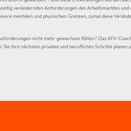
ahren enorm gewandelt – und diese Entwicklungen werden auc
hzeitig verändernden Anforderungen des Arbeitsmarktes und un
 unsere mentalen und physischen Grenzen, zumal diese Verän
ausforderungen nicht mehr gewachsen fühlen? Das ATV-Coaching
er Sie Ihre nächsten privaten und beruflichen Schritte plane