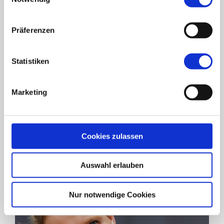
Datenschutzerklärung
.
Präferenzen
Statistiken
Yasmine Bouali-Freybe
Marketing
Systemische Beraterin und Coach (zertifiziert IFW
München) & Individual-, Paar-, Familientherapie
> Erfahren Sie mehr
Cookies zulassen
Auswahl erlauben
Nur notwendige Cookies