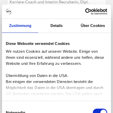
Karriere-Coach und Interim Recruiterin, Dipl.
Betriebswirtin, Eignungsdiagnostikerin, Profilpass-
Beraterin, Gestalttherapeutin und Heilpraktikerin für
Psychotherapie
Zustimmung
Details
Über Cookies
> Erfahren Sie mehr
Diese Webseite verwendet Cookies
Wir nutzen Cookies auf unserer Website. Einige von
ihnen sind essenziell, während andere uns helfen, diese
Website und Ihre Erfahrung zu verbessern.
Übermittlung von Daten in die USA.
Bei einigen der verwendeten Diensten besteht die
Möglichkeit das Daten in die USA übertragen und durch
US Behörden verarbeitet werden. Die USA gelten nach
aktueller Rechtslage als unsicheres Drittland mit
unzureichendem Datenschutzniveau.
Einwilligungsauswahl
Nähere Informationen erhalten Sie in unserer
Notwendig