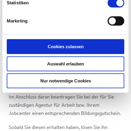
Statistiken
Wir beraten Sie.
Im Rahmen eines unverbindlichen und
kostenlosen
Marketing
Beratungsgesprächs
stellen wir Ihnen die Inhalte,
Ziele und Abläufe unserer Weiterbildungsangebote
vor und entscheiden gemeinsam mit Ihnen, ob eine
Cookies zulassen
Teilnahme an einem unserer Seminare
erfolgversprechend sein kann.
Auswahl erlauben
Falls Sie sich für eines unserer Seminare
Nur notwendige Cookies
entscheiden, können Sie bei uns schon einmal den
Platz reservieren
.
Im Anschluss daran beantragen Sie bei der für Sie
zuständigen Agentur für Arbeit bzw. Ihrem
Jobcenter einen entsprechenden Bildungsgutschein.
Sobald Sie diesen erhalten haben, lösen Sie ihn