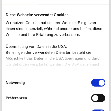
Nehmen Sie an einer geförderten
Weiterbildung teil, können Sie diese
jederzeit
Diese Webseite verwendet Cookies
beenden
, sobald Sie eine Festanstellung
antreten oder sich selbständig melden.
Wir nutzen Cookies auf unserer Website. Einige von
ihnen sind essenziell, während andere uns helfen, diese
Der Bildungsgutschein ist eine
Website und Ihre Erfahrung zu verbessern.
Ermessensleistung
. Sie haben
keinen
Rechtsanspruch
Übermittlung von Daten in die USA.
Sie können einen Bildungsgutschein nur nach
Bei einigen der verwendeten Diensten besteht die
einer persönlichen Beratung bei Ihrer Agentur
Möglichkeit das Daten in die USA übertragen und durch
für Arbeit beziehungsweise Ihrem Jobcenter
US Behörden verarbeitet werden. Die USA gelten nach
aktueller Rechtslage als unsicheres Drittland mit
erhalten. Ihre Ansprechperson prüft
unzureichendem Datenschutzniveau.
gemeinsam mit Ihnen, ob Sie die
Einwilligungsauswahl
Nähere Informationen erhalten Sie in unserer
Notwendig
Voraussetzungen für einen Bildungsgutschein
Datenschutzerklärung
.
erfüllen.
Präferenzen
Mehr zum Thema
Bildungsgutschein
beantragen
finden Sie
hier
.