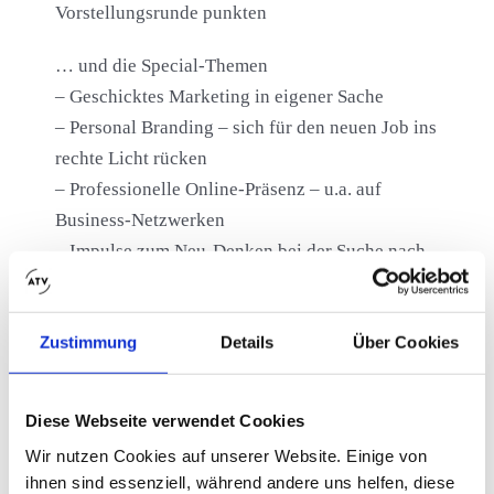
Vorstellungsrunde punkten
… und die Special-Themen
– Geschicktes Marketing in eigener Sache
– Personal Branding – sich für den neuen Job ins
rechte Licht rücken
– Professionelle Online-Präsenz – u.a. auf
Business-Netzwerken
– Impulse zum Neu-Denken bei der Suche nach
neuen Jobs & Zielfirmen
– Leise überzeugen
Zustimmung
Details
Über Cookies
– Berufliche Entwicklung selbst in die Hand
nehmen
– Selbständigkeit vorbereiten:
Diese Webseite verwendet Cookies
Geschäftsidee reflektieren / modellieren |
Wir nutzen Cookies auf unserer Website. Einige von
Wissensdurst rund um Formalien & Prozesse
ihnen sind essenziell, während andere uns helfen, diese