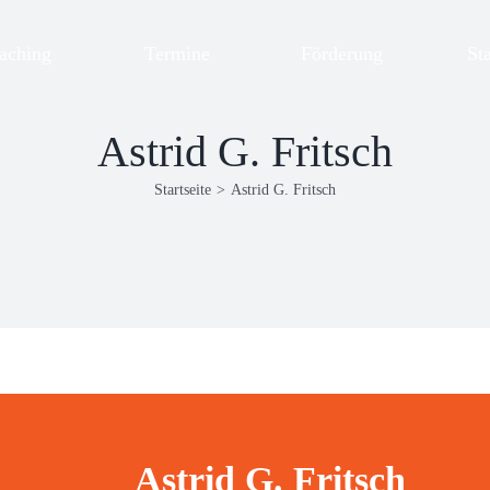
aching
Termine
Förderung
St
Astrid G. Fritsch
Startseite
>
Astrid G. Fritsch
Astrid G. Fritsch