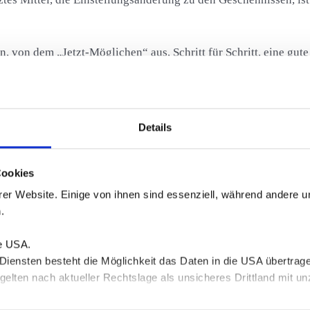
n, von dem „Jetzt-Möglichen“ aus, Schritt für Schritt, eine gute
Details
Cookies
srichtung (z.B. psychosomatische Beschwerden, körperliche/p
er Website. Einige von ihnen sind essenziell, während andere u
.
 & -prävention
ie USA.
 Diensten besteht die Möglichkeit das Daten in die USA übertra
rtpyramiden ausgleichen (z.B. Arbeit als einziger Wert)
gelten nach aktueller Rechtslage als unsicheres Drittland mit 
orgesetztem oder Kollegen)