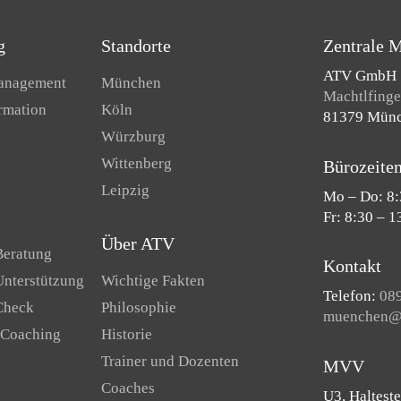
g
Standorte
Zentrale 
ATV GmbH
Management
München
Machtlfinger
ormation
Köln
81379 Mün
Würzburg
Wittenberg
Bürozeite
Leipzig
Mo – Do: 8:
Fr: 8:30 – 1
Über ATV
Beratung
Kontakt
Unterstützung
Wichtige Fakten
Telefon:
089
Check
Philosophie
muenchen@a
 Coaching
Historie
Trainer und Dozenten
MVV
Coaches
U3, Halteste