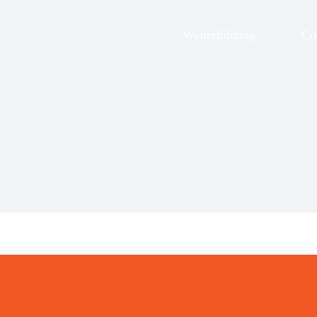
Zum
Inhalt
Weiterbildung
Co
springen