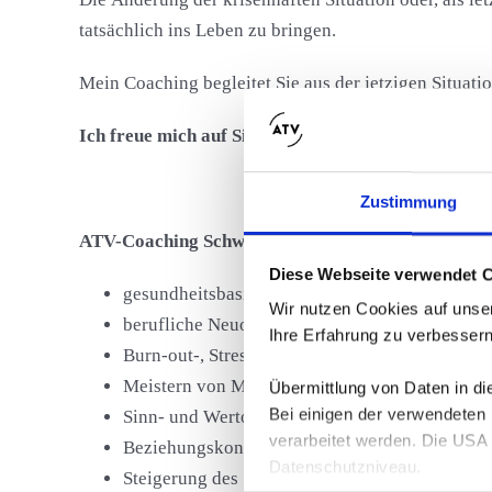
tatsächlich ins Leben zu bringen.
Mein Coaching begleitet Sie aus der jetzigen Situatio
Ich freue mich auf Sie!
Zustimmung
ATV-Coaching Schwerpunkte
Diese Webseite verwendet 
gesundheitsbasierte und psychologische Neuau
Wir nutzen Cookies auf unser
berufliche Neuorientierung
Ihre Erfahrung zu verbessern
Burn-out-, Stress-, Überforderungsintervention
Meistern von Motivations-/Sinnkrisen
Übermittlung von Daten in d
Bei einigen der verwendeten
Sinn- und Wertorientierte Lebensgestaltung, We
verarbeitet werden. Die USA 
Beziehungskonflikte lösen (z.B. in Beruf zu V
Datenschutzniveau.
Steigerung des Selbstwerts/Selbstvertrauens