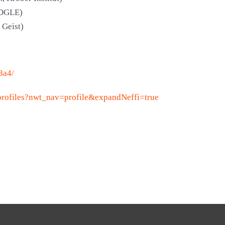
 DGLE)
 Geist)
3a4/
_profiles?nwt_nav=profile&expandNeffi=true