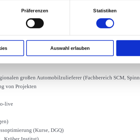
n Sie in unserer
Datenschutzerklärung
.
Präferenzen
Statistiken
 logotherapeutischem (nach Viktor E. Frankl) Ansatz
s- und Veränderungsprozessen, Transformationales Life-Coach
ies
Auswahl erlauben
egionalen großen Automobilzulieferer (Fachbereich SCM, Spinn
ng von Projekten
o-live
gen)
essoptimierung (Kurse, DGQ)
, Kröber Institut)