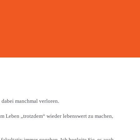
n dabei manchmal verloren.
um Leben „trotzdem“ wieder lebenswert zu machen,
 fakultativ immer gegeben. Ich begleite Sie, es auch