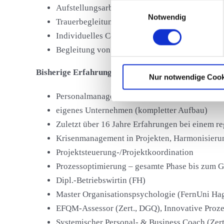
Nähere Informationen erhalte
Einwilligungsauswahl
Aufstellungsarbeit
Notwendig
Trauerbegleitung
Individuelles Coaching nach systemischem und
Begleitung von (krisenbedingten) Entwicklung
Bisherige Erfahrungen/Ausbildungen
Nur notwendige Cook
Personalmanagement, Vertrieb/KAM
eigenes Unternehmen (kompletter Aufbau)
Zuletzt über 16 Jahre Erfahrungen bei einem r
Krisenmanagement in Projekten, Harmonisieru
Projektsteuerung-/Projektkoordination
Prozessoptimierung – gesamte Phase bis zum G
Dipl.-Betriebswirtin (FH)
Master Organisationspsychologie (FernUni Ha
EFQM-Assessor (Zert., DGQ), Innovative Proz
Systemischer Personal- & Business Coach (Zert.