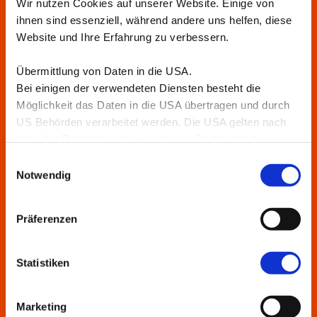
Wir nutzen Cookies auf unserer Website. Einige von
ihnen sind essenziell, während andere uns helfen, diese
Website und Ihre Erfahrung zu verbessern.
Teilnehmerstimmen
Übermittlung von Daten in die USA.
Bei einigen der verwendeten Diensten besteht die
Möglichkeit das Daten in die USA übertragen und durch
US Behörden verarbeitet werden. Die USA gelten nach
„Herzlichen Dank für den geistigen Spiegel
aktueller Rechtslage als unsicheres Drittland mit
unzureichendem Datenschutzniveau.
Einwilligungsauswahl
und die gute Inspiration!
Nähere Informationen erhalten Sie in unserer
Notwendig
Hat mit zurück gebracht zu meine
Datenschutzerklärung
.
eigentlichen Zielen.“
Präferenzen
„Obwohl ich anfangs sehr skeptisch war, bin
Statistiken
ich jetzt umso mehr begeistert.
Tolles Team, auch im Backoffice, das einem
Marketing