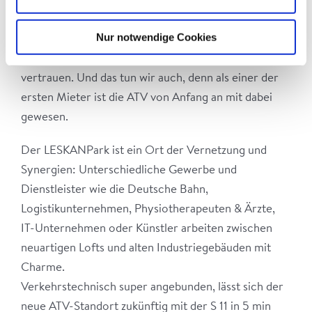
größtenteils fertiggestellt werden konnten. Dr.
Landskron-Reissdorf sprach bei der Veranstaltung
Nur notwendige Cookies
von Mut, den es benötigt, gerade in schwierigen
Zeiten in ein derart großes Projektvorhaben zu
vertrauen. Und das tun wir auch, denn als einer der
ersten Mieter ist die ATV von Anfang an mit dabei
gewesen.
Der LESKANPark ist ein Ort der Vernetzung und
Synergien: Unterschiedliche Gewerbe und
Dienstleister wie die Deutsche Bahn,
Logistikunternehmen, Physiotherapeuten & Ärzte,
IT-Unternehmen oder Künstler arbeiten zwischen
neuartigen Lofts und alten Industriegebäuden mit
Charme.
Verkehrstechnisch super angebunden, lässt sich der
neue ATV-Standort zukünftig mit der S 11 in 5 min