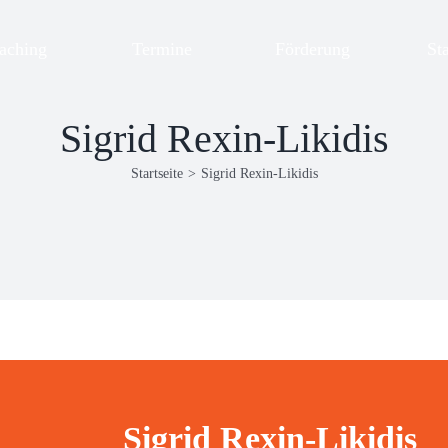
aching
Termine
Förderung
St
Sigrid Rexin-Likidis
Startseite
>
Sigrid Rexin-Likidis
Sigrid Rexin-Likidis