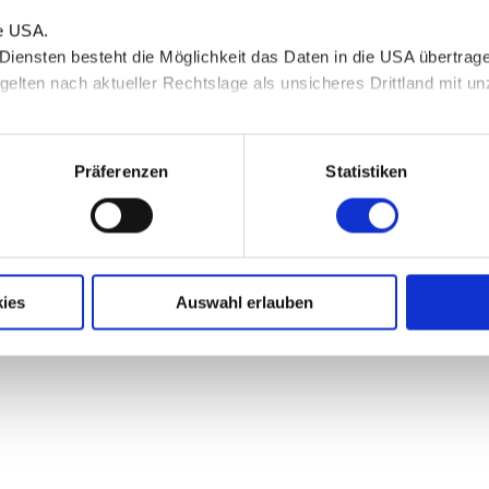
 (IHK)
ie USA.
 Diensten besteht die Möglichkeit das Daten in die USA übertra
 Bad Tölz)
gelten nach aktueller Rechtslage als unsicheres Drittland mit 
hen)
nd 50 +
n Sie in unserer
Datenschutzerklärung
.
Präferenzen
Statistiken
ies
Auswahl erlauben