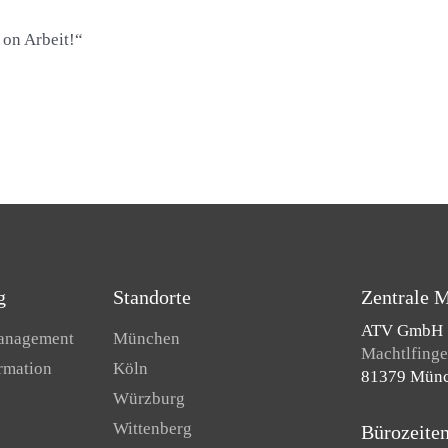
 on Arbeit!“
g
Standorte
Zentrale 
ATV GmbH
Management
München
Machtlfinger
ormation
Köln
81379 Mün
Würzburg
Wittenberg
Bürozeite