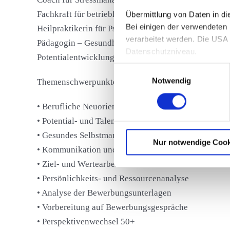
Fachkraft für betriebliches Gesundheitsmanagement
Übermittlung von Daten in d
Bei einigen der verwendeten
Heilpraktikerin für Psychotherapie (Gesundheitsamt
verarbeitet werden. Die USA 
Pädagogin – Gesundheitserziehung (Bode/TU-Münc
Datenschutzniveau.
Potentialentwicklung, gesundes Selbstmanagement u
Nähere Informationen erhalte
Einwilligungsauswahl
Notwendig
Themenschwerpunkte bei der ATV
• Berufliche Neuorientierung
• Potential- und Talententwicklung
• Gesundes Selbstmanagement
Nur notwendige Cook
• Kommunikation und Präsentation
• Ziel- und Wertearbeit
• Persönlichkeits- und Ressourcenanalyse
• Analyse der Bewerbungsunterlagen
• Vorbereitung auf Bewerbungsgespräche
• Perspektivenwechsel 50+