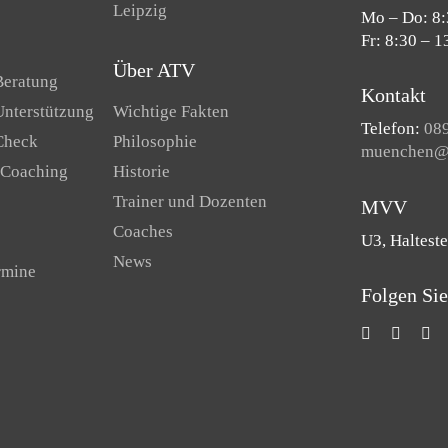
Leipzig
Mo – Do: 8:
Fr: 8:30 – 1
Über ATV
Beratung
Kontakt
Unterstützung
Wichtige Fakten
Telefon:
089
Check
Philosophie
muenchen@a
 Coaching
Historie
Trainer und Dozenten
MVV
Coaches
U3, Halteste
News
rmine
Folgen Sie