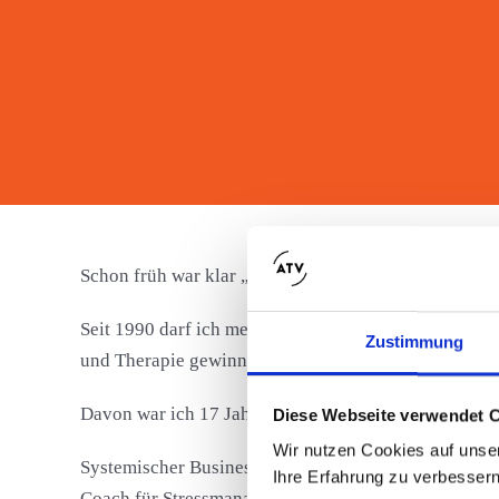
Schon früh war klar „ich möchte mit Menschen arbeit
Seit 1990 darf ich meinen „Traumberuf“ leben und k
Zustimmung
und Therapie gewinnen.
Davon war ich 17 Jahre als Führungskraft im Sektor 
Diese Webseite verwendet 
Wir nutzen Cookies auf unser
Systemischer Business Coach und Trainerin (Prof. P.
Ihre Erfahrung zu verbessern
Coach für Stressmanagement und Burnout Prophylaxe