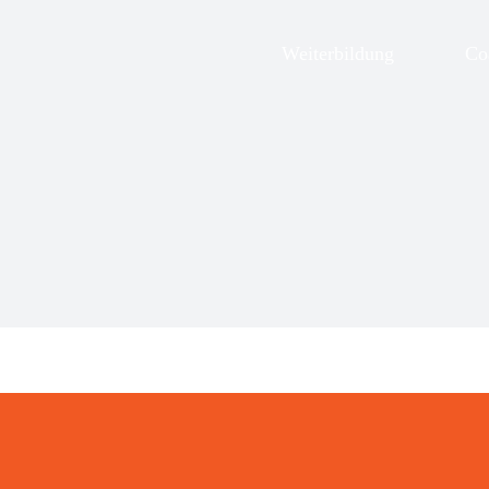
Zum
Inhalt
Weiterbildung
Co
springen