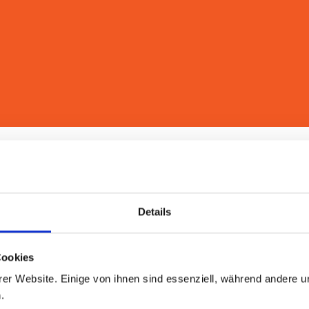
en“ und sie professionell und empathisch auf ihrem Weg begle
onnte vielseitige Erfahrungen in der Begleitung von Menschen 
Details
Non-Profit-Organisation und in der Erwachsenenbildung tätig.
Cookies
er Website. Einige von ihnen sind essenziell, während andere u
 Müller Egloff (IFW/CC)
.
 (DBVB zertifiziert)