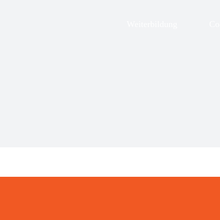
Zum
Inhalt
Weiterbildung
Co
springen