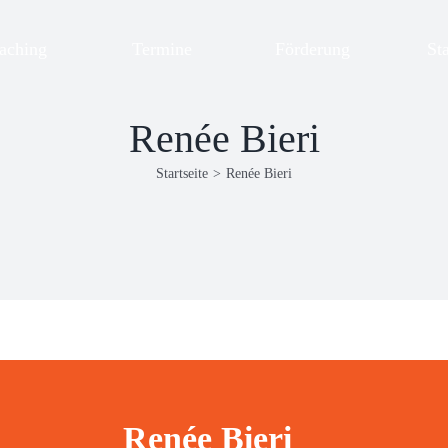
aching
Termine
Förderung
St
Renée Bieri
Startseite
>
Renée Bieri
Renée Bieri