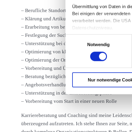
Übermittlung von Daten in d
– Berufliche Standortbestimmung mit Einbezug relev
Bei einigen der verwendeten
– Klärung und Artikulierung der persönlichen Stärke
verarbeitet werden. Die USA 
– Erarbeitung von beruflichen Perspektiven und Ziel
Datenschutzniveau.
Nähere Informationen erhalte
– Festlegung der Suchstrategie über unterschiedlic
Einwilligungsauswahl
– Unterstützung bei der Umsetzung des Bewerbungspr
Notwendig
– Optimierung von klassischen Bewerbungsunterlage
– Optimierung der Online-Präsenz inkl. des Social Me
– Vorbereitung und Übung der Selbstpräsentation un
– Beratung bezüglich interkultureller Faktoren dur
Nur notwendige Cook
– Angebotsverhandlungen navigieren
– Unterstützung in der Entscheidungsphase
– Vorbereitung vom Start in einer neuen Rolle
Karriereberatung und Coaching sind meine Leidenscha
überzeugend aufzutreten. Ich stehe Ihnen zur Seite,
durch komplexe Organisationsstrukturen & Rollen. D