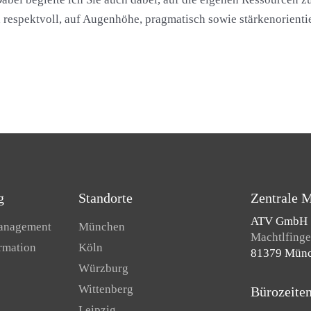
 respektvoll, auf Augenhöhe, pragmatisch sowie stärkenorientie
g
Standorte
Zentrale 
ATV GmbH
Management
München
Machtlfinger
ormation
Köln
81379 Mün
Würzburg
Wittenberg
Bürozeite
Leipzig