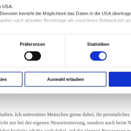
ie USA.
anter Elemente aus dem Privatleben
 Diensten besteht die Möglichkeit das Daten in die USA übertra
n, Erfahrungen, Werte und Erfolge
gelten nach aktueller Rechtslage als unsicheres Drittland mit 
en
n Sie in unserer
Datenschutzerklärung
.
he Bewerbungskanäle
ozesses unter Berücksichtigung wichtiger digitaler Aspekte
Präferenzen
Statistiken
n auf Deutsch und English
dia Profils
d der verbalen Kommunikation, wie z.B. bei Kontakt- und Vors
ch den gesamten Bewerbungsprozess hindurch
ies
Auswahl erlauben
ften. Ich unterstütze Menschen gerne dabei, ihr persönliches 
 nicht nur bei der eigenen Neuorientierung, sondern auch beim
abei begleite ich Sie auch dabei, auf die eigenen Ressourcen 