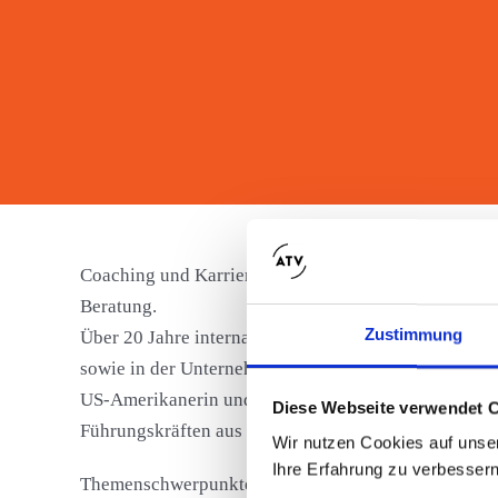
Coaching und Karriereberaterung auf Deutsch und En
Beratung.
Zustimmung
Über 20 Jahre internationale Führungserfahrung i
sowie in der Unternehmensberatung. Zusätzliche Erfa
US-Amerikanerin und Schweizerin – seit über 20 Jah
Diese Webseite verwendet 
Führungskräften aus verschiedenen Branchen, häufig 
Wir nutzen Cookies auf unser
Ihre Erfahrung zu verbessern
Themenschwerpunkte bei ATV