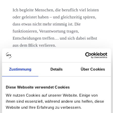
Ich begleite Menschen, die beruflich viel leisten
oder geleistet haben – und gleichzeitig spüren,
dass etwas nicht mehr stimmig ist. Die
funktionieren, Verantwortung tragen,
Entscheidungen treffen… und sich dabei selbst
aus dem Blick verlieren.
In meinem Coaching verbinde ich klare
berufliche Orientierung mit psychologischer
Zustimmung
Details
Über Cookies
Tiefe. Es geht nicht nur darum, den nächsten
Schritt zu finden, sondern auch zu verstehen,
von wo aus
Sie ihn gehen.
Diese Webseite verwendet Cookies
Wir nutzen Cookies auf unserer Website. Einige von
Was Sie bei mir erwartet:
ihnen sind essenziell, während andere uns helfen, diese
– Klarheit über Ihre beruflichen Ziele und
Website und Ihre Erfahrung zu verbessern.
Möglichkeiten