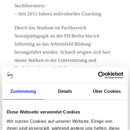
Suchtberaterin ·
– Seit 2011 Jahren individuelles Coaching
Durch das Studium im Fachbereich
Sozialpädagogik an der FH Berlin bin ich
frühzeitig an das Arbeitsfeld Bildung
herangeführt worden. Schnell zeigten sich hier
meine Stärken in der Unterstützung und
Begleitung im persönlichen
Entwicklungsprozess anderer Menschen. Im
Laufe meines beruflichen Werdegangs erweiterte
Zustimmung
Details
Über Cookies
sich mein Themenschwerpunkt auf das
ganzheitliche Coaching und die Unterstützung
suchtbelasteter Personen und
Diese Webseite verwendet Cookies
Familienstrukturen.
Wir nutzen Cookies auf unserer Website. Einige von
ihnen sind essenziell, während andere uns helfen, diese