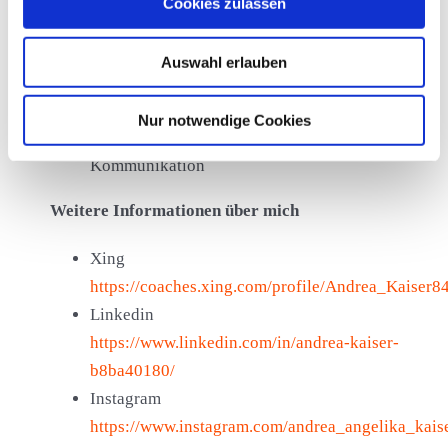
Cookies zulassen
Individualcoach (Zertifiziert)
Ausbilderin (Ausbildung der Ausbilder IHK)
Auswahl erlauben
Weiterbildung in
Kommunikationsmanagement,
Nur notwendige Cookies
Gesprächstechniken, Interkulturelle
Kommunikation
Weitere Informationen über mich
Xing
https://coaches.xing.com/profile/Andrea_Kaiser8
Linkedin
https://www.linkedin.com/in/andrea-kaiser-
b8ba40180/
Instagram
https://www.instagram.com/andrea_angelika_kaise