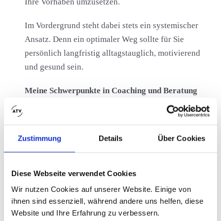
Ihre Vorhaben umzusetzen.
Im Vordergrund steht dabei stets ein systemischer
Ansatz. Denn ein optimaler Weg sollte für Sie
persönlich langfristig alltagstauglich, motivierend
und gesund sein.
Meine Schwerpunkte in Coaching und Beratung
Berufliche Entwicklung, Neuorientierung
und Perspektiven
Zustimmung
Details
Über Cookies
Berücksichtigung der gesundheitlichen und
mentalen Situation
Individuelles Coaching mit systemischem
Diese Webseite verwendet Cookies
Ansatz
Wir nutzen Cookies auf unserer Website. Einige von
Bewerbungstraining
ihnen sind essenziell, während andere uns helfen, diese
Psychologische Beratung
Website und Ihre Erfahrung zu verbessern.