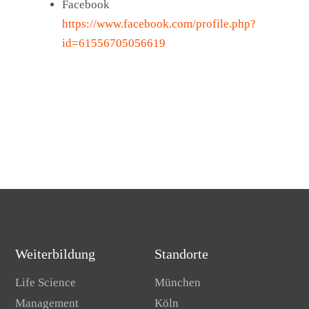
Facebook
https://www.facebook.com/profile.php?
id=61556705056619
Weiterbildung
Standorte
Life Science
München
Management
Köln